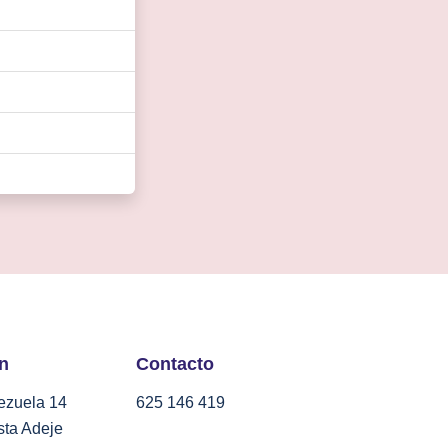
ón
Contacto
ezuela 14
625 146 419
ta Adeje