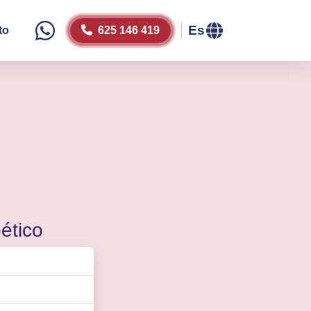
Es
to
625 146 419
Icono whatsapp
ético