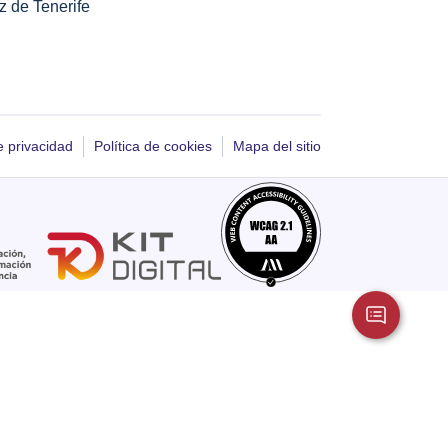
z de Tenerife
e privacidad
Política de cookies
Mapa del sitio
Click para ver do